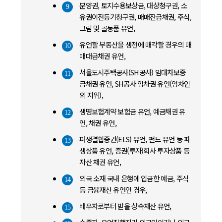
분양권, 토지수용보상금, 대상청구권, 소
9
유권이전등기청구권, 매매잔금채권, 주식,
그림 및 골동품 유언,
유언할 부동산을 생전에 매각할 경우의 매
10
매대금채권 유언,
서울도시주택공사(SH공사) 임대차보증
11
금채권 유언, SH공사 임차권 유언(임차인
의 지위),
생명보험계약 보험금 유언, 예금채권 유
12
언, 채권 유언,
파생결합증권(ELS) 유언, 펀드 유언 등 파
13
생상품 유언, 증권(투자)회사 투자상품 등
자산 채권 유언,
외국 소재 국내 은행에 입금한 예금, 주식
14
등 금융재산 유언인 경우,
배우자로부터 받을 상속재산 유언,
15