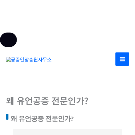
콘
텐
츠
로
건
너
왜 유언공증 전문인가?
뛰
기
왜 유언공증 전문인가?