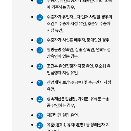
수증자, 유언집행자가 외국인이거나 외국
16
에 거주하는 경우,
수증자가 유언자보다 먼저 사망할 경우의
17
조건부 수증자 지정 유언, 후순위 수증자
지정 유언,
수증자가 사실혼 배우자, 장애인인 경우,
18
행방불명 상속인, 실종 상속인, 연락두절
19
상속인이 있는 경우,
조건부 유언집행자 지정 유언, 후순위 유
20
언집행자 지정 유언,
산업재해 보상금(급여) 및 수급권자 지정
21
유언,
상속재산분할심판, 기여분, 유류분 소송
22
중 유언하는 경우,
재단법인 설립 유언,
23
유훈(遺訓), 유지(遺志) 등 장례절차 지
24