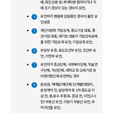
매, 파킨슨병 등)⸳루게릭병 환자이거나 치
매 초기 증상이 있는 경우의 유언,
유언자가 병원에 입원중인 경우의 출장 유
4
언공증
개인사업체 가업승계, 중소기업 대표, 중
5
견기업 대표, 대기업 대표가 가업상속공제
를 위한 가업승계 유언, 기업승계 유언,
부담부 유증, 효도조건부 유언, 조건부 유
6
언, 기한부 유언,
유언자가 종교단체, 사회복지단체, 학술연
7
구단체, 자선단체, 대학교 등 교육기관 등
비영리법인에 유언하는 경우
분양권, 재개발(재건축) 단계별(예정지,
8
분양계약 전, 분양계약 후 1차 중도금 지
급 전, 동⸳호수 추첨 후, 준공 전, 이전고시
전) 부동산 유언, 미등기 부동산 유언, 무
허가건물 유언,