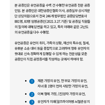
본 공증인은 유언공증을 수백 건 수행한 유언공증 전문 공증
인임. 본 공증인은 대한공증인협회 이사, 공증실무 상시자문
단 상담위원으로서 전국 246개 법무법인 공증담당변호사
881명, 83명 임명공증인(2021.3.27.기준) 및 공증실 직원들
의 질의에 대해 답변을 하고 있고, 특히 아래와 같은 고난도
의 유언공증을 다수 수행함.
유언공증은 유언의 취지, 가족의 상황, 재산의 특수성, 절세,
유류분 소송 대비 등을 종합적으로 고려하여 향후 유언자의
뜻대로 신속⸳정확하게 집행할 수 있게 하는 전문성을 갖춘
공증인이 직접 공정증서를 작성하는 곳에서 하여야 함.
재혼 가정의 유언, 한 부모 가정의 유언,
1
자녀 중 1명이 먼저 사망한 가정의 유언,
이복 형제 가정, (친)양자 가정의 유언,
2
유언자가 치매(알츠하이머병⸳뇌혈관성 치
3