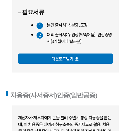
– 필요서류
본인 출석시: 신분증, 도장
1
대리 출석시: 위임장(약속어음), 인감증명
2
서(3개월이내 발급분)
다운로드받기
file_download
차용증(사서증서)인증(일반공증)
채권자가 채무자에게 돈을 빌려 주면서 통상 차용증을 받는
데, 이 차용증은 대여금 청구소송의 증거자료로 활용. 차용
증 인증은 차용증이 채무자의 의사에 따라 진실로 작성되었