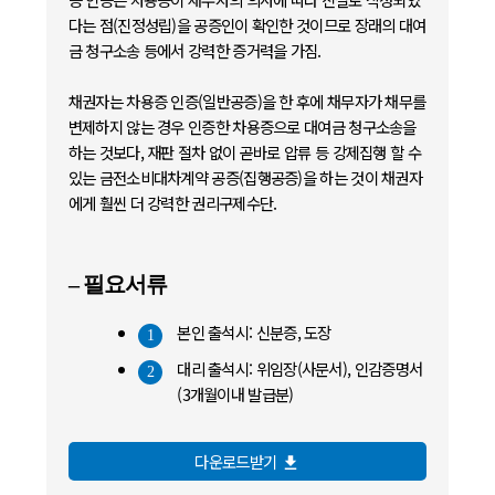
다는 점(진정성립)을 공증인이 확인한 것이므로 장래의 대여
금 청구소송 등에서 강력한 증거력을 가짐.
채권자는 차용증 인증(일반공증)을 한 후에 채무자가 채무를
변제하지 않는 경우 인증한 차용증으로 대여금 청구소송을
하는 것보다, 재판 절차 없이 곧바로 압류 등 강제집행 할 수
있는 금전소비대차계약 공증(집행공증)을 하는 것이 채권자
에게 훨씬 더 강력한 권리구제수단.
– 필요서류
본인 출석시: 신분증, 도장
1
대리 출석시: 위임장(사문서), 인감증명서
2
(3개월이내 발급분)
다운로드받기
file_download