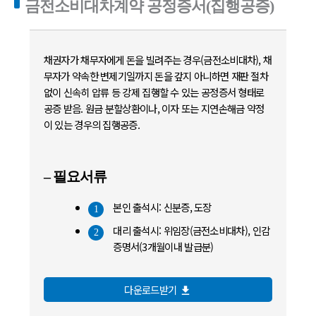
금전소비대차계약 공정증서(집행공증)
채권자가 채무자에게 돈을 빌려주는 경우(금전소비대차), 채
무자가 약속한 변제기일까지 돈을 갚지 아니하면 재판 절차
없이 신속히 압류 등 강제 집행할 수 있는 공정증서 형태로
공증 받음. 원금 분할상환이나, 이자 또는 지연손해금 약정
이 있는 경우의 집행공증.
– 필요서류
본인 출석시: 신분증, 도장
1
대리 출석시: 위임장(금전소비대차), 인감
2
증명서(3개월이내 발급분)
다운로드받기
file_download