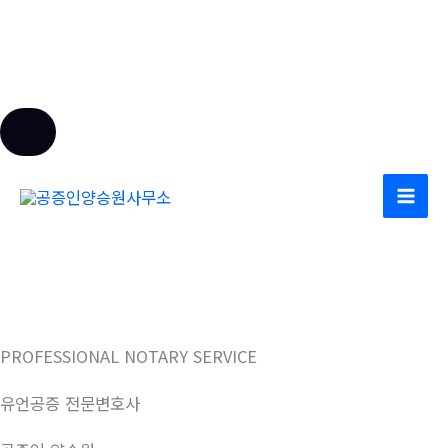
콘
텐
츠
로
건
너
뛰
PROFESSIONAL NOTARY SERVICE
기
유언공증 전문변호사