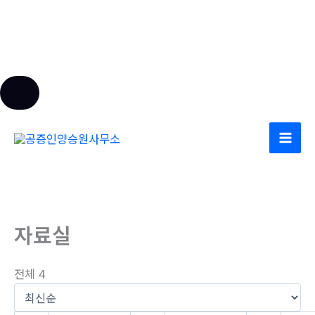
콘
텐
츠
로
건
너
자료실
뛰
기
전체 4