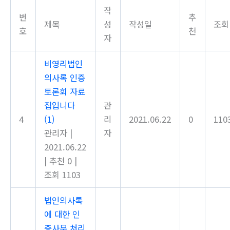
작
번
추
제목
성
작성일
조회
호
천
자
비영리법인
의사록 인증
토론회 자료
집입니다
관
4
(1)
리
2021.06.22
0
110
관리자
|
자
2021.06.22
|
추천 0
|
조회 1103
법인의사록
에 대한 인
증사무 처리