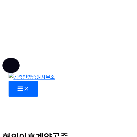
콘
텐
츠
로
건
너
뛰
협의이혼계약공증
기